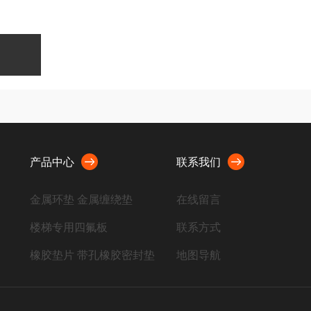
产品中心
联系我们
金属环垫 金属缠绕垫
在线留言
楼梯专用四氟板
联系方式
橡胶垫片 带孔橡胶密封垫
地图导航
聚四氟乙烯板 四氟制品
金属垫片