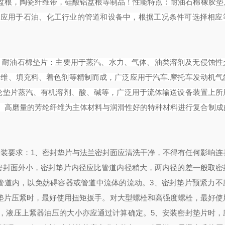
盘根，陶瓷纤维带，硅酸铝盘根等制品！
性能特点：耐油石棉橡胶垫
泛应用于石油、化工行业的管道和设备中，根据工况条件可选择相应
：耐油石棉垫片：主要用于蒸汽、水力、气体、油类溶剂及无侵蚀性
纤维、填充料、
着色剂
等精制而成，广泛应用于汽车
.摩托车发动机气
芳纶垫片蒸汽、有机溶剂、酸、碱等，广泛用于流体输送设备装置上所
、高磨量的芳纶纤维为主体材料与润滑性好的特种材料进行复合制成
1
安装要求
：
、密封垫片与法兰密封面应清洗干净，不得有任何影响连
密封面外小，密封垫片内径应比管道内径稍大，两内径的差一般取密
3
管道内，以免妨碍容器或管道中流体的流动。
、密封垫片预紧力不
封垫片压紧时，最好使用扭矩扳手。对大型螺栓和高强度螺栓，最好使
5
，液压上紧器油压的大小亦应通过计算确定。
、安装密封垫片时，