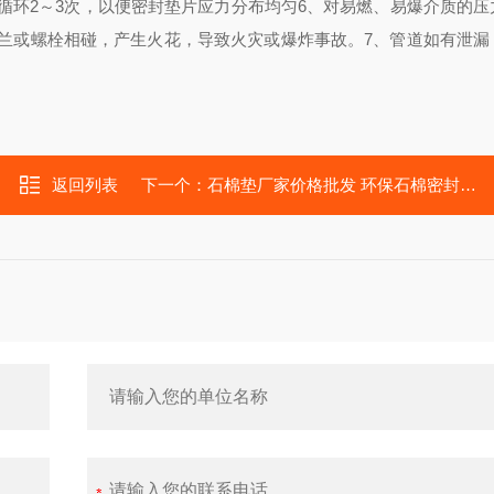
2
3
6
循环
～
次，以便密封垫片应力分布均匀
、对易燃、易爆介质的压
7
兰或螺栓相碰，产生火花，导致火灾或爆炸事故。
、管道如有泄漏
返回列表
下一个：
石棉垫厂家价格批发 环保石棉密封垫片