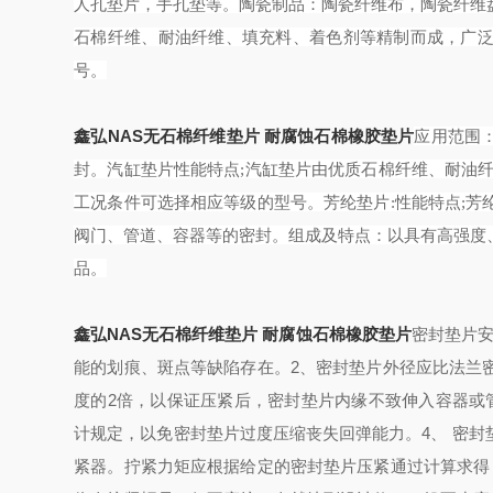
人孔垫片，手孔垫等。
陶瓷制品：陶瓷纤维布，陶瓷纤维
石棉纤维、耐油纤维、填充料、着色剂等精制而成，广
号。
鑫弘NAS无石棉纤维垫片 耐腐蚀石棉橡胶垫片
应用范围
封。汽缸垫片
性能特点
;汽缸垫片由优质石棉纤维、耐油
工况条件可选择相应等级的型号。
芳纶垫片
:性能特点;
阀门、管道、容器等的密封。组成及特点：以具有高强度
品。
鑫弘NAS无石棉纤维垫片 耐腐蚀石棉橡胶垫片
密封垫
片
2
能的划痕、斑点等缺陷存在。
、密封垫片外径应比法兰
2
度的
倍，以保证压紧后，密封垫片内缘不致伸入容器或
4
计规定，以免密封垫片过度压缩丧失回弹能力。
、 密
紧器。拧紧力矩应根据给定的密封垫片压紧通过计算求得