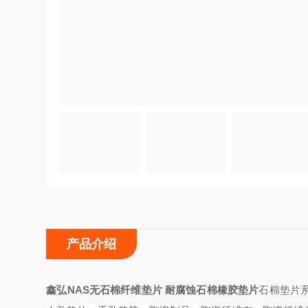
产品介绍
鑫弘NAS无石棉纤维垫片 耐腐蚀石棉橡胶垫片
石棉垫片