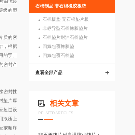
片由优质
石棉制品 非石棉橡胶板垫
等级的型
石棉板垫 无石棉垫片板
非标异型石棉橡胶垫片
石棉垫片耐油石棉垫片
介质的密
四氟包覆橡胶垫
缸，根据
四氟包覆石棉垫
用的泵、
的密封产
查看全部产品
接密封性
封垫片厚
相关文章
应超过设
RELATED ARTICLES
用液压上
应按顺序
非石棉垫片耐高温防火垫片：工业密封安全新选择