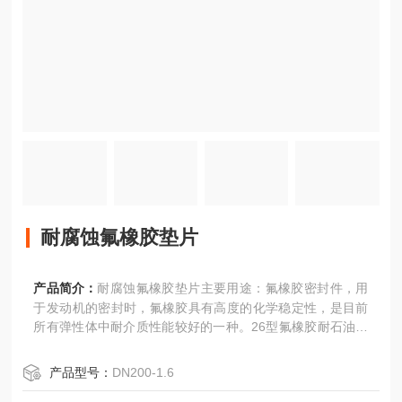
耐腐蚀氟橡胶垫片
产品简介：
耐腐蚀氟橡胶垫片主要用途：氟橡胶密封件，用
于发动机的密封时，氟橡胶具有高度的化学稳定性，是目前
所有弹性体中耐介质性能较好的一种。26型氟橡胶耐石油基
油类、双酯类油、硅醚类油、硅酸类油，耐无机酸，耐多数
的有机、无机溶剂、药品等，仅不耐低分子的酮、醚、酯，
产品型号：
DN200-1.6
不耐胺、氨、氢氟酸、、磷酸类液压油。