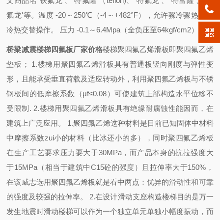
文商品名“铁氟龙'、“特氟隆'（teflon)、“特氟龙'、“特富隆'、“泰
氟龙'等。温度 -20～250℃（-4～+482°F），允许骤冷骤热，或
冷热交替操作。 压力 -0.1～6.4Mpa（全负压至64kgf/cm2）。
桥梁减震楼梯四氟板厂家价格
楼梯聚四氟乙烯滑板即聚四氟乙烯
垫板；
1.
楼梯用聚四氟乙烯滑板具有普通板竖向刚度与弹性变
形，且能承受垂直荷载及适应转动外，利用聚四氟乙烯板与不锈
钢板间的低摩擦系数（
μf≤0.08
）可使建筑上部构造水平位移不
受限制
. 2.
楼梯用聚四氟乙烯滑板具有绝缘耐腐蚀性能因而，在
建筑上广泛应用。
1.
聚四氟乙烯这种材料是目前已知固体中材料
中摩擦系数zui小的材料（比冰还小的多），同时聚四氟乙烯板
在生产工艺要求压力要大于
30MPa
，而产品本身的抗拉强度大
于
15MPa
（相当于建筑中
C15
砼的强度）且拉伸率大于
150%
，
在该威志选用聚四氟乙烯板就是看中两点：优异的滑动性和可靠
的强度及较强的拉伸率。
2.
在设计滑动支座构造楼梯目的是万一
发生地震时滑动楼梯可以作为一个独立单元单独小幅度振动，而