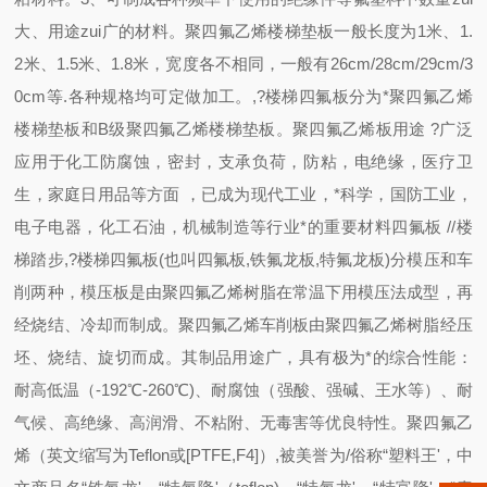
大、用途zui广的材料。聚四氟乙烯楼梯垫板一般长度为1米、1.
2米、1.5米、1.8米，宽度各不相同，一般有26cm/28cm/29cm/3
0cm等.各种规格均可定做加工。,?楼梯四氟板
分为*聚四氟乙烯
楼梯垫板和B
级聚四氟乙烯楼梯垫板。聚四氟乙烯板用途 ?广泛
应用于化工防腐蚀，密封，支承负荷，防粘，电绝缘，医疗卫
生，家庭日用品等方面 ，已成为现代工业，*科学，国防工业，
电子电器，化工石油，机械制造等行业*的重要材料
四氟板
//楼
梯踏步
,?楼梯四氟板
(也叫四氟板,铁氟龙板,
特氟龙板)分模压和车
削两种，模压板是由聚四氟乙烯树脂在常温下用模压法成型，再
经烧结、冷却而制成。聚四氟乙烯车削板由聚四氟乙烯树脂经压
坯、烧结、旋切而成。其制品用途广，具有极为*的综合性能：
耐高低温（-192℃-260℃)、耐腐蚀（强酸、强碱、王水等）、耐
气候、高绝缘、高润滑、不粘附、无毒害等优良特性。聚四氟乙
烯（英文缩写为Teflon或[PTFE,F4]）,被美誉为/俗称“塑料王'，中