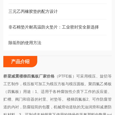
三元乙丙橡胶垫的配方设计
非石棉垫片耐高温防火垫片：工业密封安全新选择
除垢剂的使用方法
产品介绍
桥梁减震楼梯四氟板厂家价格
（PTFE板）可采用模压、旋切等
工艺制作，模压板可加工为模压方板与模压圆板。聚四氟乙烯板
（四氟板）用途：1
、适用于各种腐蚀性介质下工作的反应釜、
贮槽、阀门和容器的衬里、衬垫等。 楼梯四氟板2、可作防腐管
道的内衬，防腐辊筒的包覆，机械滑动道轨的无油润滑和减磨防
粘材料。3、可制成各种频率下使用的绝缘件等氟塑料中数量zui