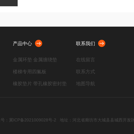
产品中心
联系我们
金属环垫 金属缠绕垫
在线留言
楼梯专用四氟板
联系方式
橡胶垫片 带孔橡胶密封垫
地图导航
聚四氟乙烯板 四氟制品
金属垫片
石棉制品 非石棉橡胶板垫
号：冀ICP备2021009028号-2
地址：河北省廊坊市大城县县城西开发
密封板材