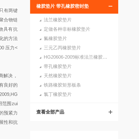
橡胶垫片 带孔橡胶密封垫
只有两键
聚合物链
法兰橡胶垫片
物具有抗
定做各种非标橡胶垫片
化的方法
氟橡胶垫片
0 压力<
三元乙丙橡胶垫片
HG20606-2009标准法兰橡胶垫片
带孔橡胶垫片
商解决，
天然橡胶垫片
有良好的
铁路橡胶矩形板条
09,HG
氯丁橡胶垫片
范围zui
查看全部产品
的预紧力
展性和抗