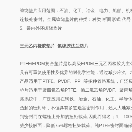
缠绕垫片应用范围：石油、化工、冶金、电力、船舶、机
连接处密封。金属缠绕垫片的种类：种类 断面形式 代号 厚度基
5、带内外环缠绕垫片
三元乙丙橡胶垫片 氟橡胶法兰垫片
PTFE/EPDM复合垫片是以高级EPDM三元乙丙橡胶
具有可重复使用性及优异的耐化学性能，通过减少冷流、
产品适用于PTFE、PVDF、PPH等多种管路系统，
垫片适用于聚四氟乙烯PTFE、偏二氟乙烯PVDF、聚丙
路系统中，广泛应用在钢铁、冶金、石油、化工、半导体
凸起的密封环，不但具有多道迷宫密封作用，还大大地减
到密封而在螺栓上外加的扭矩载荷,因此而得名；4、 10
减少接触面，降低75%螺栓扭矩载荷。纯PTFE密封面确