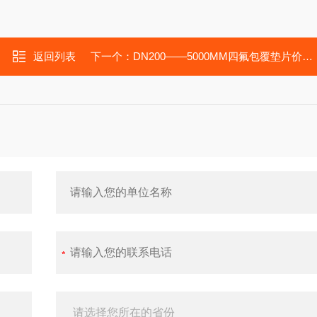
返回列表
下一个：
DN200——5000MM四氟包覆垫片价格，PTFE包覆无石棉垫圈厂家