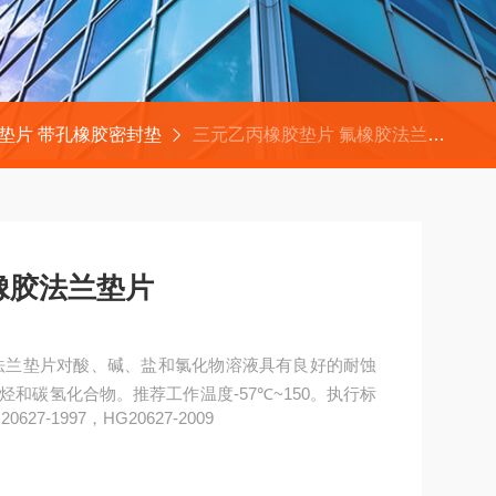
垫片 带孔橡胶密封垫
三元乙丙橡胶垫片 氟橡胶法兰垫片
丙橡胶垫片 氟橡胶法兰垫片
和碳氢化合物。推荐工作温度-57℃~150。执行标
G20627-1997，HG20627-2009