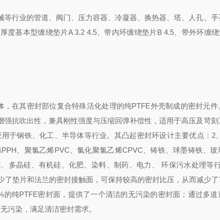
械等行业的管道、阀门、压力容器、冷凝器、换热器、塔、人孔、手
本型缠绕垫片A 3.2 4.5、带内环缠绕垫片B 4.5、带外环缠绕垫
为主体，在其密封部位复合特殊活化处理的纯PTFE外壳制成的密封元
增强抗吹出性，兼具刚性强度与压缩回弹补偿性，适用于高压及苛刻
广泛应用于钢铁、化工、半导体等行业。其凸起密封环设计
主要优点：2
烯PPH、聚氯乙烯PVC、氯化聚氯乙烯CPVC、铸铁、球墨铸铁、
、多晶硅、有机硅、化肥、染料、制药、电力、 环保污水处理等行
少了垫片和法兰的密封接触面，可保持较高的密封比压，从而减少了7
0%的纯PTFE密封面，提供了一个清洁的无污染的密封面；
通过多道
保无污染，满足清洁密封需求。