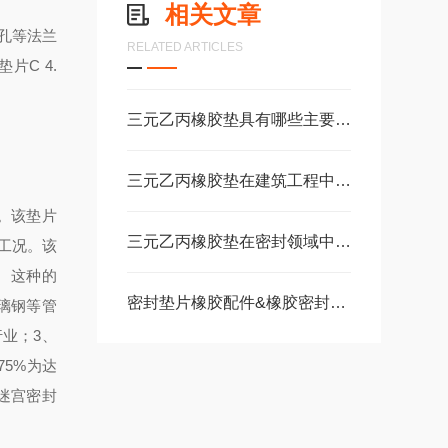
相关文章
孔等法兰
RELATED ARTICLES
片C 4.
三元乙丙橡胶垫具有哪些主要性能特点？
三元乙丙橡胶垫在建筑工程中的防水密封应用
件。该垫片
三元乙丙橡胶垫在密封领域中的应用有哪些？
工况。该
、 这种的
密封垫片橡胶配件&橡胶密封圈&橡胶油封&橡胶缓冲件&...
玻璃钢等管
业；3、
5%为达
迷宫密封