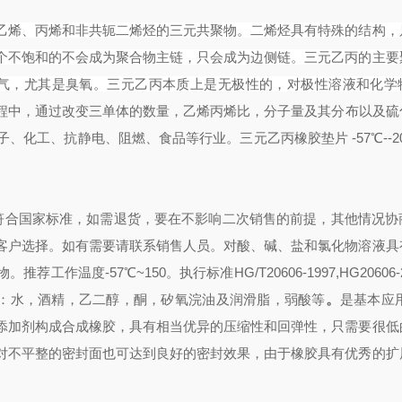
乙烯、丙烯和非共轭二烯烃的三元共聚物。二烯烃具有特殊的结构，
个不饱和的不会成为聚合物主链，只会成为边侧链。三元乙丙的主要
氧气，尤其是臭氧。三元乙丙本质上是无极性的，对极性溶液和化学
程中，通过改变三单体的数量，乙烯丙烯比，分子量及其分布以及硫
化工、抗静电、阻燃、食品等行业。三元乙丙橡胶垫片 -57℃--20
符合国家标准，如需退货，要在不影响二次销售的前提，其他情况协
客户选择。如有需要请联系销售人员。对酸、碱、盐和氯化物溶液具
度-57℃~150。执行标准HG/T20606-1997,HG20606-20
2003 应用场合：水，酒精，乙二醇，酮，矽氧浣油及润滑脂，弱酸等
。
是基本应用
添加剂构成合成橡胶，具有相当优异的压缩性和回弹性，只需要很低
对不平整的密封面也可达到良好的密封效果，由于橡胶具有优秀的扩
。