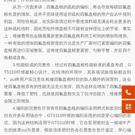
从另一方面来讲，四氟盘根的疏松的编织，将会导致每磅四氟盘
根长度的增加。这并不意味使用这些疏松四氟盘根的用户会从中得到
利益。而恰恰相反，在实际装填过程中要使填料箱充满会耗去更多的
这种疏松填料，因此芳纶纤维盘根不可能有这种理论上的节省。事实
上，维修费用也会随着重新更换四氟盘根和停工时间的增加而增加。
一种有效的增加四氟盘根密度的方法是生产厂家对已紧密编织的四氟
盘根再进行压缩整形。这将使四氟盘根更紧密、匀称平整，并且四个
角都成直角。
3.性能组成的完整性：
经过对四氟盘根性能标准的通盘考虑，G
T5110纤维被精心设计。在纯净的环境中，其各项试验指标都达到
*。zui终用户应注意在检修四氟盘根时切勿加入额外的润滑剂，这会
使四氟盘根原有的性能无法充分发挥。因为这样会增加了四氟盘根的
重量，降低了塑性，也就使四氟盘根失去了抗冲击能力，维修费用也
会随之而增加。
4.编织的完整性
尽管有些四氟盘根的编织采用辫式和套层结构。
但在许多应用场合中，GT5110纤维的编织采用的却是穿心编织的形
式。因为这种结构适用于GT5110纤维，它在泵用密封这一领域中产
生的效果zui为显著。根据流体密封协会石墨复合垫片鉴定，穿心编