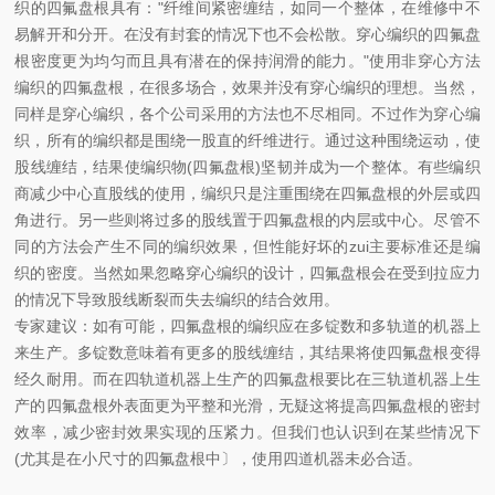
织的四氟盘根具有："纤维间紧密缠结，如同一个整体，在维修中不
易解开和分开。在没有封套的情况下也不会松散。穿心编织的四氟盘
根密度更为均匀而且具有潜在的保持润滑的能力。"使用非穿心方法
编织的四氟盘根，在很多场合，效果并没有穿心编织的理想。当然，
同样是穿心编织，各个公司采用的方法也不尽相同。不过作为穿心编
织，所有的编织都是围绕一股直的纤维进行。通过这种围绕运动，使
股线缠结，结果使编织物(四氟盘根)坚韧并成为一个整体。有些编织
商减少中心直股线的使用，编织只是注重围绕在四氟盘根的外层或四
角进行。另一些则将过多的股线置于四氟盘根的内层或中心。尽管不
同的方法会产生不同的编织效果，但性能好坏的zui主要标准还是编
织的密度。当然如果忽略穿心编织的设计，四氟盘根会在受到拉应力
的情况下导致股线断裂而失去编织的结合效用。
专家建议：如有可能，四氟盘根的编织应在多锭数和多轨道的机器上
来生产。多锭数意味着有更多的股线缠结，其结果将使四氟盘根变得
经久耐用。而在四轨道机器上生产的四氟盘根要比在三轨道机器上生
产的四氟盘根外表面更为平整和光滑，无疑这将提高四氟盘根的密封
效率，减少密封效果实现的压紧力。但我们也认识到在某些情况下
(尤其是在小尺寸的四氟盘根中〕，使用四道机器未必合适。