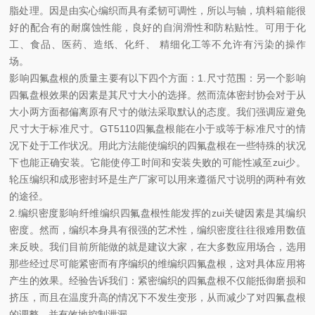
脂处理。因是由实心编织而具有柔韧可调性，所以与轴，填料箱能很
好的配合有的耐腐蚀性能，良好的自润滑性和防粘贴性。可用于化
工、食品、医药、造纸、化纤、 精细化工等不允许有污染的操作
场。
影响四氟盘根的质量主要有以下四个方面：
1.尺寸范围：
另一个影响
四氟盘根效果的因素是其尺寸大小的选择。然而流体密封协会对于从
大小两方面都偏离原有尺寸的做法采取默认的态度。我们强调应避免
尺寸大于标准尺寸。GT5110四氟盘根能在小于或等于标准尺寸的情
况下处于工作状况。用此方法能使编织的四氟盘根在一些特殊的状况
下也能正确安装。它能使停工时间和安装失败的可能性减至zui少。
轮压编织和成形密封环是生产厂家可以用来遵循尺寸说明的两种有效
的途径。
2.编织密度
影响纤维编织四氟盘根性能发挥的zui关键因素是其编织
密度。然而，编织本身具有很强的艺术性，编织密度往往很难用数值
来反映。我们目前所能做的就是建议大家，在大多数应用场合，选用
那些经过尽可能紧密而有序编织的维编织四氟盘根，这对具体应用将
产生的效果。经验告诉我们：紧密编织的四氟盘根不仅能抵御磨损和
挤压，而且在温度升高的情况下不发生变形，从而减少了对四氟盘根
的调整，并有效地控制泄漏。