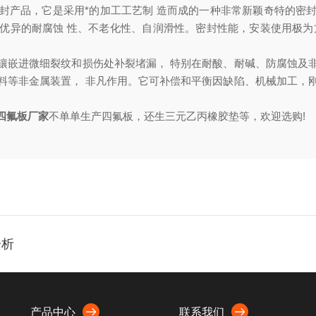
产品，它是采用*的加工工艺制 造而成的一种非常新颖奇特的密封
优异的耐腐蚀 性、不老化性、自润滑性。密封性能，安装使用极为
嵌进微细裂纹和损伤处补裂堵漏， 特别在耐酸、耐碱、防腐蚀及非
料等非金属装置， 非凡作用。它可补偿和平衡因缺陷、机械加工，
四氟板厂家
不单单生产四氟板，还生三元乙丙橡胶垫等，欢迎选购!
分析
产品中心
联系我们