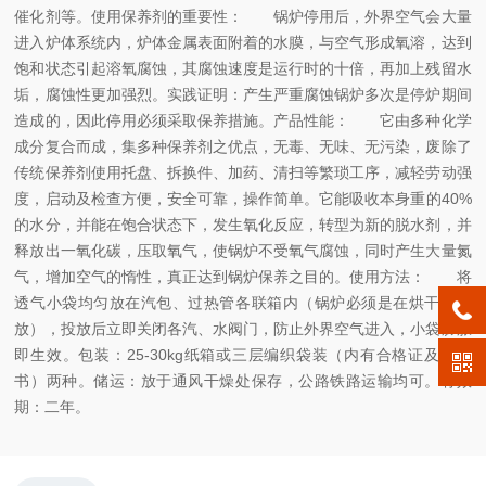
催化剂等。使用保养剂的重要性： 锅炉停用后，外界空气会大量
进入炉体系统内，炉体金属表面附着的水膜，与空气形成氧溶，达到
饱和状态引起溶氧腐蚀，其腐蚀速度是运行时的十倍，再加上残留水
垢，腐蚀性更加强烈。实践证明：产生严重腐蚀锅炉多次是停炉期间
造成的，因此停用必须采取保养措施。产品性能： 它由多种化学
成分复合而成，集多种保养剂之优点，无毒、无味、无污染，废除了
传统保养剂使用托盘、拆换件、加药、清扫等繁琐工序，减轻劳动强
度，启动及检查方便，安全可靠，操作简单。它能吸收本身重的40%
的水分，并能在饱合状态下，发生氧化反应，转型为新的脱水剂，并
释放出一氧化碳，压取氧气，使锅炉不受氧气腐蚀，同时产生大量氮
气，增加空气的惰性，真正达到锅炉保养之目的。使用方法： 将
透气小袋均匀放在汽包、过热管各联箱内（锅炉必须是在烘干后投
放），投放后立即关闭各汽、水阀门，防止外界空气进入，小袋膨胀
即生效。包装：25-30kg纸箱或三层编织袋装（内有合格证及说明
书）两种。储运：放于通风干燥处保存，公路铁路运输均可。有效
期：二年。