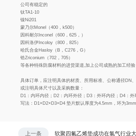
公司有稳定的
钛TA1-10
镍Ni201
蒙乃尔Monel（400，k500）
因科耐尔Inconel（600，625，）
因科洛伊Incoloy（800，825）
哈氏合金Hasloy（B，C276，G）
锆Zriconium（702，705）
等各种特殊防腐材料的进货渠道,加上公司成熟的加工经
具体订单，应注明具体的材质、所用标准、公称通径DN、
或注明具体尺寸以及采购数量：
D1：内环内径；D2：内环外径；D3：外环内径；D4：
写法：D1×D2×D3×D4 垫片默认厚度为4.5mm，环为3m
上一条
软聚四氟乙烯垫成功在氯气行业