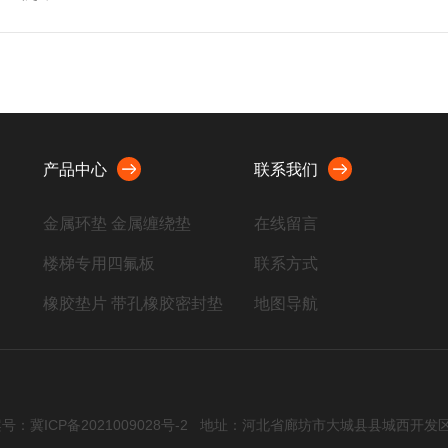
产品中心
联系我们
金属环垫 金属缠绕垫
在线留言
楼梯专用四氟板
联系方式
橡胶垫片 带孔橡胶密封垫
地图导航
聚四氟乙烯板 四氟制品
金属垫片
石棉制品 非石棉橡胶板垫
号：冀ICP备2021009028号-2
地址：河北省廊坊市大城县县城西开发