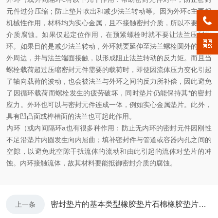
元件过分压缩；防止垫片吹出和减少法兰转动等。因为外环c主要起
机械性作用，材料均为实心金属，且不接触密封介质，所以不要求耐
介质腐蚀。如果仅起定位作用，在预紧螺栓时就不要让法兰压到此
环。如果目的是减少法兰转动，外环就要延伸至法兰螺栓圆外的法兰
外周边，并与法兰端面接触，以形成阻止法兰转动的反力矩。而且当
螺栓载荷超过压缩密封元件需要的载荷时，即使因流体压力变化引起
了轴向载荷的波动，也会被法兰与外环之间的反力所补偿，因此避免
了因循环载荷而螺栓发生的疲劳破坏，同时垫片仍能保持其*的密封
应力。外环也可以与密封元件连成一体，例如实心金属垫片。此外，
具有凹凸面或榫槽面的法兰也可起此作用。
内环（或内间隔环a也有很多种作用：防止无内环的密封元件因刚性
不足沿垫片内圆发生向内屈曲；填补密封件与管道或容器内孔之间的
空隙，以避免此空隙干扰流体的流动和由此引起的流体对垫片的冲
蚀。内环接触流体，故其材料要能抵御密封介质的腐蚀。
密封垫片的基本类型橡胶垫片石棉橡胶垫片四氟垫片
上一条