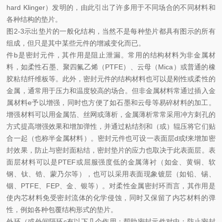
hard Klinger）发明的，由此引出了许多用于不同场合的不同材料和
各种结构的垫片。
图2-3示出垫片的一般化结构，当然不是每种垫片都具有图示的所有
组成，但只是其中某些元件的增减变化而已。
件b是密封元件，其作用是阻止泄漏。常用的结构材料为非金属材
料，如柔性石墨、聚四氟乙烯（PTFE）、云母（Mica）或普通的橡
胶粘结纤维板等。此外，密封元件的结构材料也可以是刚性或柔性的
金属，通常用于压力和温度较高的场合。但非金属材料常通过插入金
属材料e予以增强，同时也方便了如石墨和云母等易碎材料的加工。
增强材料可以用金属箔、丝网或薄析，金属薄析常常采用冲方刺孔的
方式提高增强效果和增加弹性，并通过粘结剂和（或）辊压将它们贴
合一起（也称半金属材料）。密封元件也可设一表面层d或f来增加密
封效果，防止与密封面粘结，密封垫片的应力也取决于此表面层。表
面层材料可以是PTEF或屈服强度低的金属薄衬（如金、黄铜、软
钢、钛、锆、蒙乃尔等），也可以采用表面现象镀层（如铅、锡、
铟、PTFE、FEP、金、银等）。对柔性金属密封环而言，其作用是
使内芯材料免受密封流体的化学侵蚀，同时又保留了内芯材料的弹
性，例如各种包覆结构形式的垫片。
外环（或外间隔环c有以下几个作用：帮助密封元件对中；防止密封